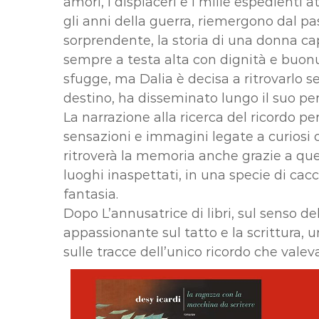
amori, i dispiaceri e i mille espedienti 
gli anni della guerra, riemergono dal p
sorprendente, la storia di una donna ca
sempre a testa alta con dignità e buonu
sfugge, ma Dalia è decisa a ritrovarlo seg
destino, ha disseminato lungo il suo per
La narrazione alla ricerca del ricordo p
sensazioni e immagini legate a curiosi o
ritroverà la memoria anche grazie a ques
luoghi inaspettati, in una specie di cacc
fantasia.
Dopo L’annusatrice di libri, sul senso de
appassionante sul tatto e la scrittura, u
sulle tracce dell’unico ricordo che valev