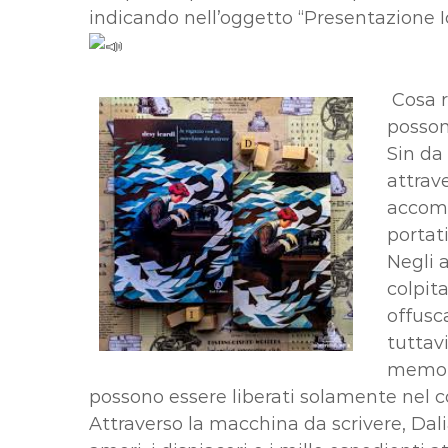
indicando nell’oggetto “Presentazione I
Cosa r
possono
Sin da
attrav
accomp
portati
Negli 
colpita
offusca
tuttavi
memoria
possono essere liberati solamente nel con
Attraverso la macchina da scrivere, Dalia