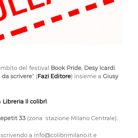
ambito del festival
Book Pride
,
Desy Icardi
 da scrivere
” (
Fazi Editore
) insieme a
Giusy
a
Libreria Il colibrì
.
Lepetit 33
(zona stazione Milano Centrale).
scrivendo a info@colibrimilano.it e