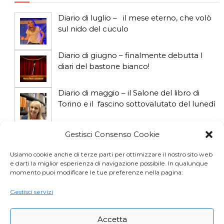
i
Diario di luglio – il mese eterno, che volò
sul nido del cuculo
c
o
Diario di giugno – finalmente debutta I
diari del bastone bianco!
l
Diario di maggio – il Salone del libro di
i
Torino e il fascino sottovalutato del lunedì
Diario di aprile: si gioca col gatto influencer
Gestisci Consenso Cookie
Usiamo cookie anche di terze parti per ottimizzare il nostro sito web
e darti la miglior esperienza di navigazione possibile. In qualunque
Diario di marzo: salva il gatto e non fidarti
momento puoi modificare le tue preferenze nella pagina:
della vicina di casa
Gestisci servizi
Accetta