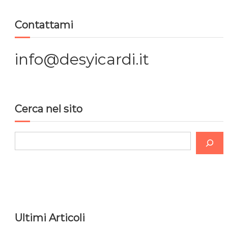
g
Contattami
a
z
info@desyicardi.it
i
o
Cerca nel sito
n
C
e
e
r
a
c
r
a
t
Ultimi Articoli