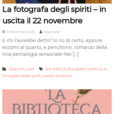
La fotografa degli spiriti – in
uscita il 22 novembre
15 Novembre 2022
Desy Icardi
E chi l’avrebbe detto? Io no di certo, eppure
eccomi al quarto, e penultimo, romanzo della
mia pentalogia sensoriale! Nei […]
Appunti
Libri
fazi editore
fotografia spiritica
la
,
,
,
fotografa degli spirit
uscita romanzo
,