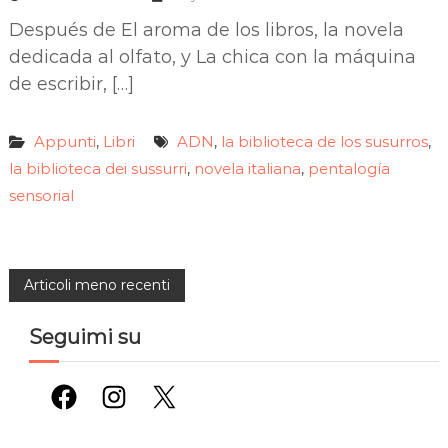
Después de El aroma de los libros, la novela
dedicada al olfato, y La chica con la máquina
de escribir, […]
Appunti
Libri
ADN
la biblioteca de los susurros
,
,
,
la biblioteca dei sussurri
novela italiana
pentalogía
,
,
sensorial
N
Articoli meno recenti
a
Seguimi su
v
Facebook
Instagram
X
i