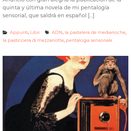
quinta y última novela de mi pentalogía
sensorial, que saldrá en español […]
Appunti
Libri
ADN
la pastelera de medianoche
,
,
,
la pasticciera di mezzanotte
pentalogia sensoriale
,