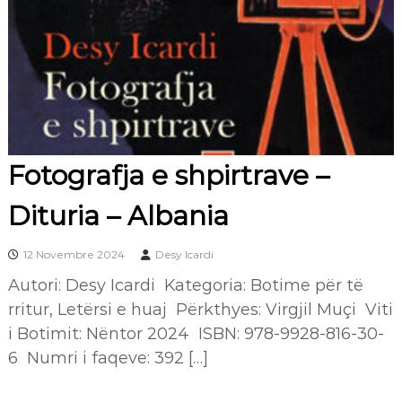
Fotografja e shpirtrave –
Dituria – Albania
12 Novembre 2024
Desy Icardi
Autori: Desy Icardi Kategoria: Botime për të
rritur, Letërsi e huaj Përkthyes: Virgjil Muçi Viti
i Botimit: Nëntor 2024 ISBN: 978-9928-816-30-
6 Numri i faqeve: 392 […]