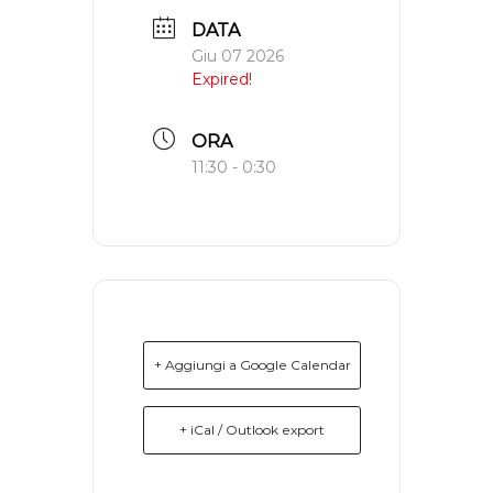
k
s
p
m
DATA
t
Giu 07 2026
Expired!
ORA
11:30 - 0:30
+ Aggiungi a Google Calendar
+ iCal / Outlook export