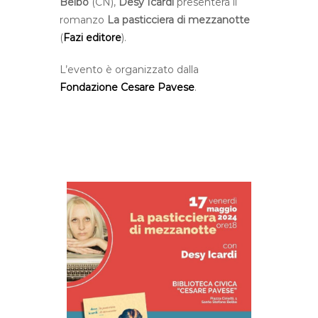
Belbo
(CN),
Desy Icardi
presenterà il
romanzo
La pasticciera di mezzanotte
(
Fazi editore
).
L’evento è organizzato dalla
Fondazione Cesare Pavese
.