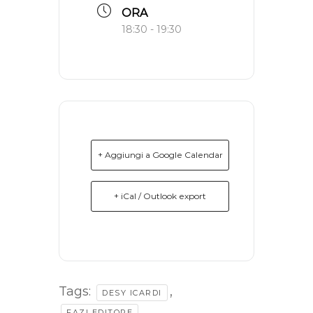
ORA
18:30 - 19:30
+ Aggiungi a Google Calendar
+ iCal / Outlook export
Tags:
,
DESY ICARDI
,
FAZI EDITORE