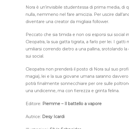
Nora è un’invisibile studentessa di prima media, di 
nulla, nemmeno nel fare amicizia. Per uscire dall’an
diventare una creator da migliaia follower.
Peccato che sia timida e non osi esporsi sui social
Cleopatra, la sua gatta tigrata, a farlo per lei. I ga
umiliarsi correndo dietro a una pallina, srotolando l
sui social.
Cleopatra non prenderà il posto di Nora sul suo prof
magia), lei e la sua giovane umana saranno davvero co
potrà finalmente sonnecchiare per ore sulle poltrone
una undicenne, ma con fierezza e grinta felina.
Editore:
Piemme – Il battello a vapore
Autrice:
Desy Icardi