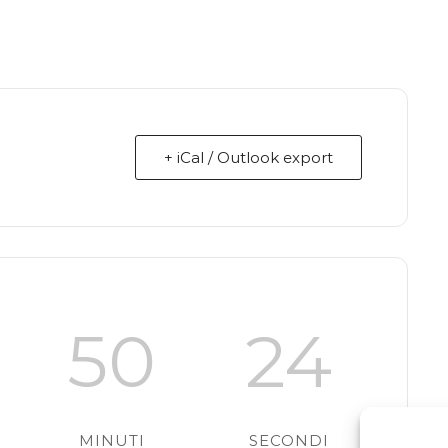
+ iCal / Outlook export
50
23
MINUTI
SECONDI