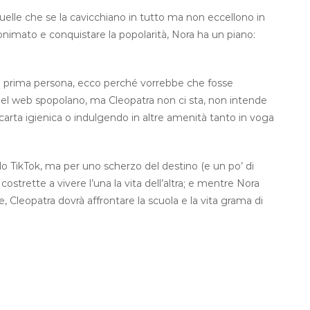
quelle che se la cavicchiano in tutto ma non eccellono in
onimato e conquistare la popolarità, Nora ha un piano:
 in prima persona, ecco perché vorrebbe che fosse
tti nel web spopolano, ma Cleopatra non ci sta, non intende
a carta igienica o indulgendo in altre amenità tanto in voga
ilo TikTok, ma per uno scherzo del destino (e un po’ di
strette a vivere l’una la vita dell’altra; e mentre Nora
, Cleopatra dovrà affrontare la scuola e la vita grama di