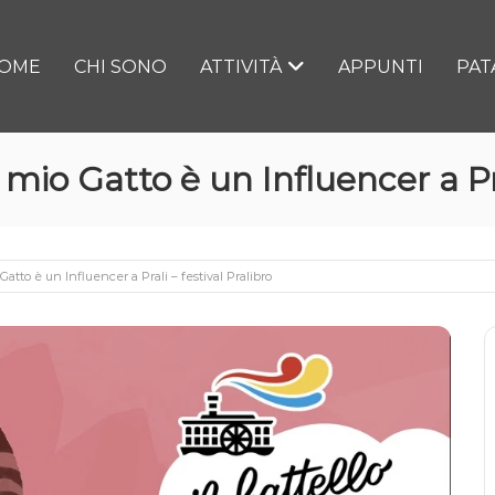
OME
CHI SONO
ATTIVITÀ
APPUNTI
PAT
mio Gatto è un Influencer a Pral
atto è un Influencer a Prali – festival Pralibro