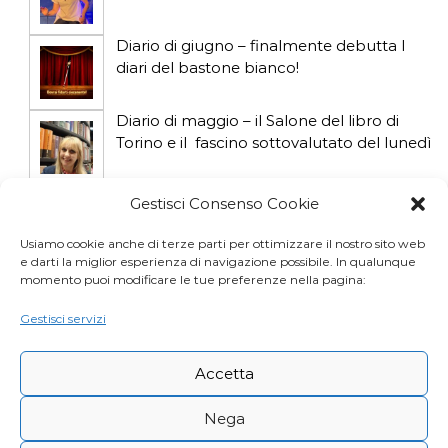
l
Diario di giugno – finalmente debutta I
diari del bastone bianco!
i
Diario di maggio – il Salone del libro di
Torino e il fascino sottovalutato del lunedì
Diario di aprile: si gioca col gatto influencer
Gestisci Consenso Cookie
Usiamo cookie anche di terze parti per ottimizzare il nostro sito web
e darti la miglior esperienza di navigazione possibile. In qualunque
Diario di marzo: salva il gatto e non fidarti
momento puoi modificare le tue preferenze nella pagina:
della vicina di casa
Gestisci servizi
Accetta
Nega