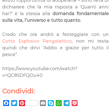
avuto l’opportunità di adoperarla – sono lieta di
dichiarare che la mia risposta a ‘Quanti anni
hai?’ è la stessa alla
domanda fondamentale
sulla vita, l’universo e tutto quanto
.
Credo che ora andrò a festeggiare con un
Gotto Esplosivo Pangalattico
, non mi resta
quindi che dirvi “Addio e grazie per tutto il
pesce”.
https://www.youtube.com/watch?
v=QC8SDFQOu40
Condividi:
F
T
P
E
S
W
T
P
a
w
i
m
k
h
e
o