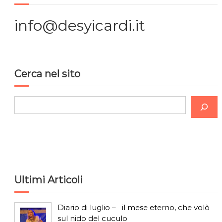
i
info@desyicardi.it
o
n
Cerca nel sito
e
C
a
e
r
r
c
t
a
i
Ultimi Articoli
c
Diario di luglio – il mese eterno, che volò
o
sul nido del cuculo