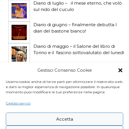
Diario di luglio – il mese eterno, che volò
o
sul nido del cuculo
l
Diario di giugno – finalmente debutta I
diari del bastone bianco!
i
Diario di maggio – il Salone del libro di
Torino e il fascino sottovalutato del lunedì
Diario di aprile: si gioca col gatto influencer
Gestisci Consenso Cookie
Usiamo cookie anche di terze parti per ottimizzare il nostro sito web
e darti la miglior esperienza di navigazione possibile. In qualunque
Diario di marzo: salva il gatto e non fidarti
momento puoi modificare le tue preferenze nella pagina:
della vicina di casa
Gestisci servizi
Accetta