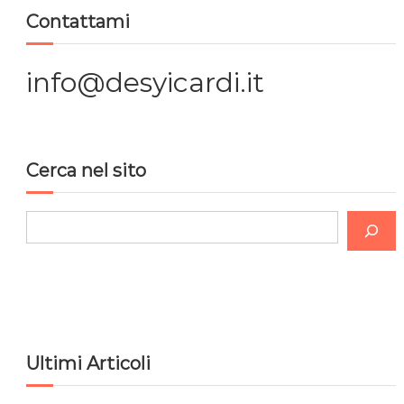
Contattami
z
i
info@desyicardi.it
o
n
Cerca nel sito
e
C
a
e
r
r
c
t
a
i
Ultimi Articoli
c