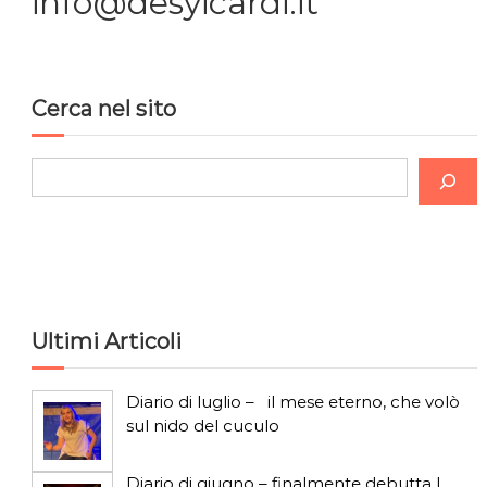
info@desyicardi.it
i
o
Cerca nel sito
n
C
e
e
r
a
c
r
a
t
Ultimi Articoli
i
Diario di luglio – il mese eterno, che volò
sul nido del cuculo
c
Diario di giugno – finalmente debutta I