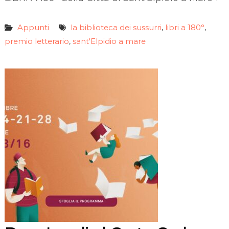
Appunti
la biblioteca dei sussurri
libri a 180°
,
,
premio letterario
sant'Elpidio a mare
,