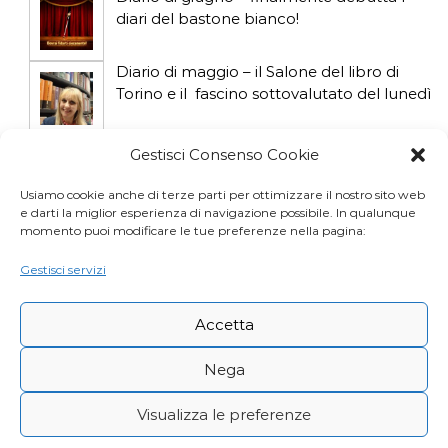
o
diari del bastone bianco!
l
Diario di maggio – il Salone del libro di
i
Torino e il fascino sottovalutato del lunedì
Diario di aprile: si gioca col gatto influencer
Gestisci Consenso Cookie
Usiamo cookie anche di terze parti per ottimizzare il nostro sito web
e darti la miglior esperienza di navigazione possibile. In qualunque
Diario di marzo: salva il gatto e non fidarti
momento puoi modificare le tue preferenze nella pagina:
della vicina di casa
Gestisci servizi
Accetta
Nega
Visualizza le preferenze
Copyright © Desy Icardi |
Privacy Policy
|
Cookie