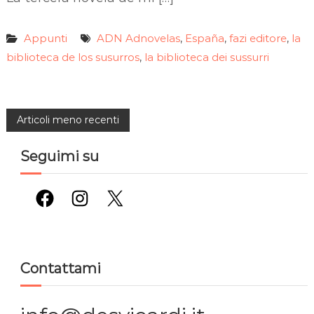
Appunti
ADN Adnovelas
España
fazi editore
la
,
,
,
biblioteca de los susurros
la biblioteca dei sussurri
,
N
Articoli meno recenti
a
Seguimi su
v
Facebook
Instagram
X
i
g
Contattami
a
z