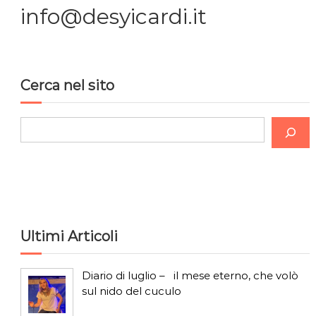
i
info@desyicardi.it
o
n
Cerca nel sito
e
C
a
e
r
r
c
t
a
i
Ultimi Articoli
c
Diario di luglio – il mese eterno, che volò
o
sul nido del cuculo