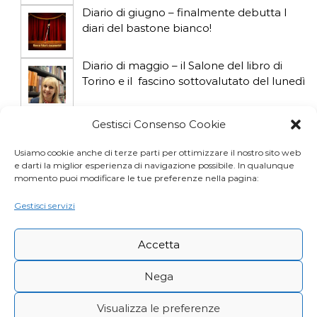
l
Diario di giugno – finalmente debutta I
diari del bastone bianco!
i
Diario di maggio – il Salone del libro di
Torino e il fascino sottovalutato del lunedì
Diario di aprile: si gioca col gatto influencer
Gestisci Consenso Cookie
Usiamo cookie anche di terze parti per ottimizzare il nostro sito web
e darti la miglior esperienza di navigazione possibile. In qualunque
Diario di marzo: salva il gatto e non fidarti
momento puoi modificare le tue preferenze nella pagina:
della vicina di casa
Gestisci servizi
Accetta
Nega
Visualizza le preferenze
Copyright © Desy Icardi |
Privacy Policy
|
Cookie