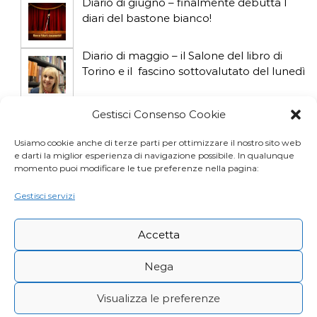
l
Diario di giugno – finalmente debutta I
diari del bastone bianco!
i
Diario di maggio – il Salone del libro di
Torino e il fascino sottovalutato del lunedì
Diario di aprile: si gioca col gatto influencer
Gestisci Consenso Cookie
Usiamo cookie anche di terze parti per ottimizzare il nostro sito web
e darti la miglior esperienza di navigazione possibile. In qualunque
Diario di marzo: salva il gatto e non fidarti
momento puoi modificare le tue preferenze nella pagina:
della vicina di casa
Gestisci servizi
Accetta
Nega
Visualizza le preferenze
Copyright © Desy Icardi |
Privacy Policy
|
Cookie