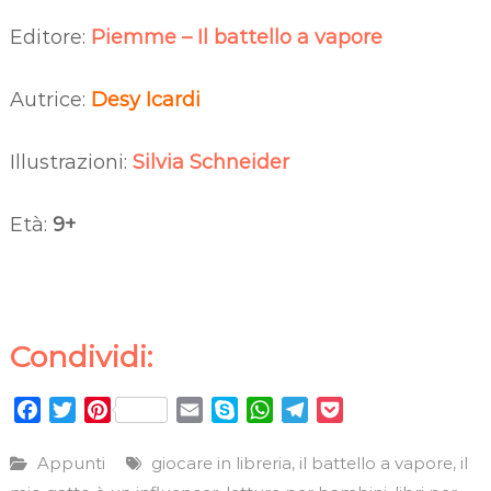
Editore:
Piemme – Il battello a vapore
Autrice:
Desy Icardi
Illustrazioni:
Silvia Schneider
Età:
9+
Condividi:
F
T
P
E
S
W
T
P
a
w
i
m
k
h
e
o
c
i
n
a
y
a
l
c
Appunti
giocare in libreria
il battello a vapore
il
,
,
e
t
t
i
p
t
e
k