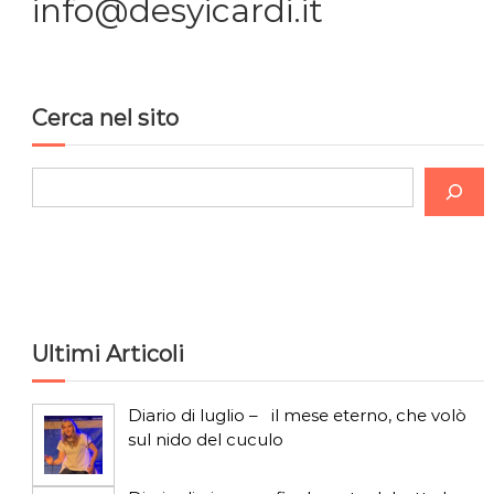
i
info@desyicardi.it
o
n
Cerca nel sito
e
C
a
e
r
r
c
t
a
i
Ultimi Articoli
c
Diario di luglio – il mese eterno, che volò
o
sul nido del cuculo