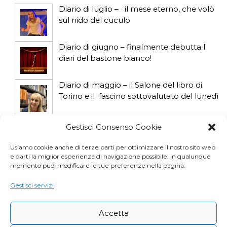
c
Diario di luglio – il mese eterno, che volò
o
sul nido del cuculo
l
Diario di giugno – finalmente debutta I
diari del bastone bianco!
i
Diario di maggio – il Salone del libro di
Torino e il fascino sottovalutato del lunedì
Diario di aprile: si gioca col gatto influencer
Gestisci Consenso Cookie
Usiamo cookie anche di terze parti per ottimizzare il nostro sito web
e darti la miglior esperienza di navigazione possibile. In qualunque
Diario di marzo: salva il gatto e non fidarti
momento puoi modificare le tue preferenze nella pagina:
della vicina di casa
Gestisci servizi
Accetta