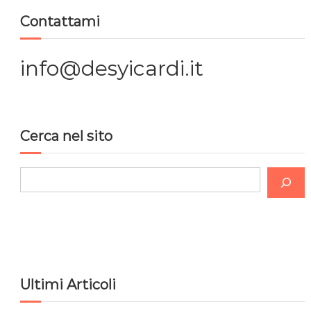
Contattami
z
i
info@desyicardi.it
o
n
Cerca nel sito
e
C
a
e
r
r
c
t
a
i
Ultimi Articoli