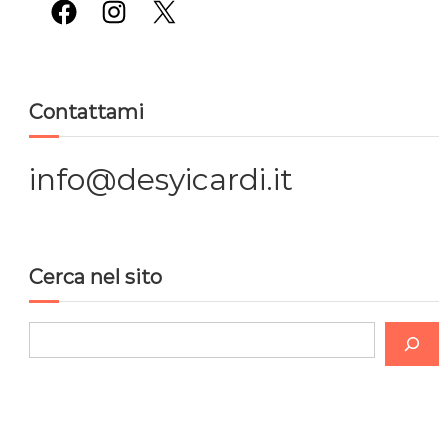
Facebook
Instagram
X
Contattami
info@desyicardi.it
Cerca nel sito
C
e
r
c
a