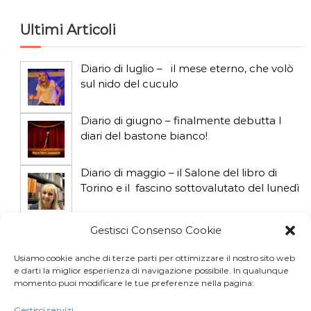
Ultimi Articoli
Diario di luglio – il mese eterno, che volò
sul nido del cuculo
Diario di giugno – finalmente debutta I
diari del bastone bianco!
Diario di maggio – il Salone del libro di
Torino e il fascino sottovalutato del lunedì
Diario di aprile: si gioca col gatto influencer
Gestisci Consenso Cookie
Usiamo cookie anche di terze parti per ottimizzare il nostro sito web
e darti la miglior esperienza di navigazione possibile. In qualunque
Diario di marzo: salva il gatto e non fidarti
momento puoi modificare le tue preferenze nella pagina:
della vicina di casa
Gestisci servizi