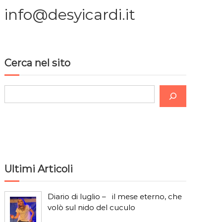
info@desyicardi.it
Cerca nel sito
C
e
r
c
a
Ultimi Articoli
Diario di luglio – il mese eterno, che
volò sul nido del cuculo