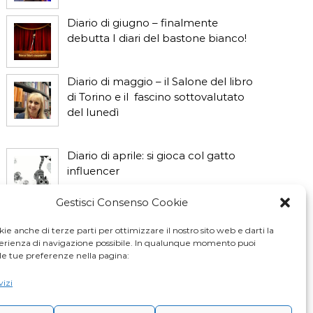
Diario di giugno – finalmente
debutta I diari del bastone bianco!
Diario di maggio – il Salone del libro
di Torino e il fascino sottovalutato
del lunedì
Diario di aprile: si gioca col gatto
influencer
Gestisci Consenso Cookie
Diario di marzo: salva il gatto e non
fidarti della vicina di casa
ie anche di terze parti per ottimizzare il nostro sito web e darti la
perienza di navigazione possibile. In qualunque momento puoi
le tue preferenze nella pagina:
vizi