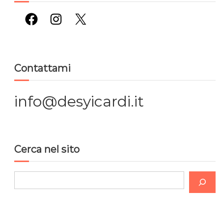
Facebook
Instagram
X
Contattami
info@desyicardi.it
Cerca nel sito
C
e
r
c