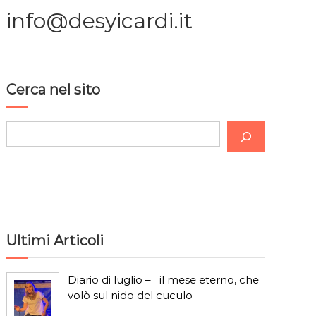
info@desyicardi.it
Cerca nel sito
C
e
r
c
a
Ultimi Articoli
Diario di luglio – il mese eterno, che
volò sul nido del cuculo