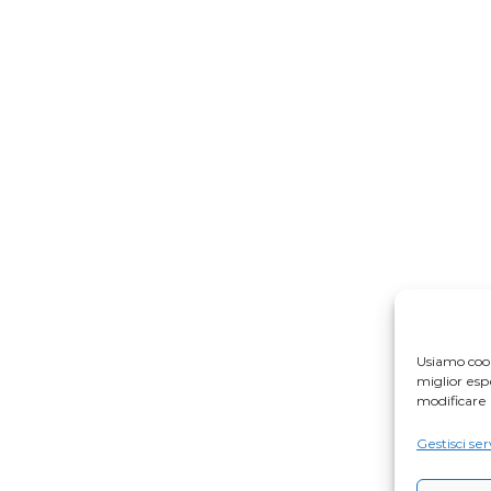
Usiamo cook
miglior es
modificare 
Gestisci ser