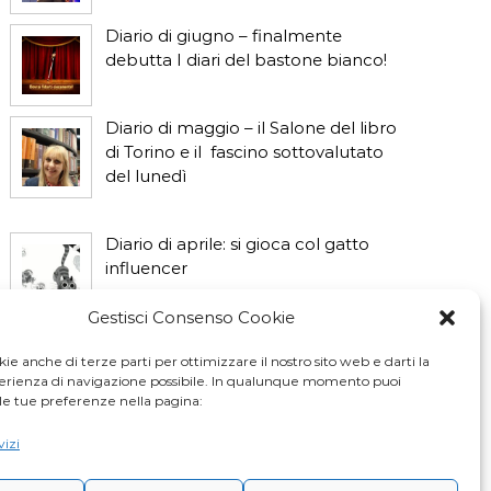
Diario di giugno – finalmente
debutta I diari del bastone bianco!
Diario di maggio – il Salone del libro
di Torino e il fascino sottovalutato
del lunedì
Diario di aprile: si gioca col gatto
influencer
Gestisci Consenso Cookie
Diario di marzo: salva il gatto e non
fidarti della vicina di casa
ie anche di terze parti per ottimizzare il nostro sito web e darti la
perienza di navigazione possibile. In qualunque momento puoi
le tue preferenze nella pagina:
vizi