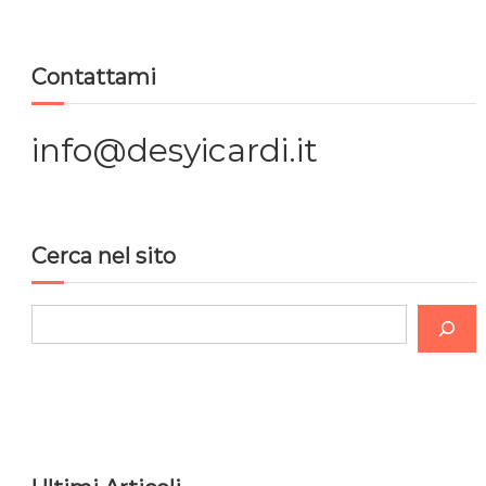
a
Contattami
z
i
info@desyicardi.it
o
n
Cerca nel sito
e
C
a
e
r
r
c
t
a
i