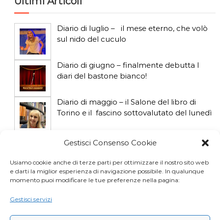
Ultimi Articoli
c
Diario di luglio – il mese eterno, che volò
o
sul nido del cuculo
l
Diario di giugno – finalmente debutta I
diari del bastone bianco!
i
Diario di maggio – il Salone del libro di
Torino e il fascino sottovalutato del lunedì
Diario di aprile: si gioca col gatto influencer
Gestisci Consenso Cookie
Usiamo cookie anche di terze parti per ottimizzare il nostro sito web
e darti la miglior esperienza di navigazione possibile. In qualunque
Diario di marzo: salva il gatto e non fidarti
momento puoi modificare le tue preferenze nella pagina:
della vicina di casa
Gestisci servizi