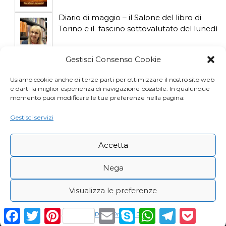
i
Diario di maggio – il Salone del libro di
Torino e il fascino sottovalutato del lunedì
Diario di aprile: si gioca col gatto influencer
Gestisci Consenso Cookie
Usiamo cookie anche di terze parti per ottimizzare il nostro sito web
e darti la miglior esperienza di navigazione possibile. In qualunque
Diario di marzo: salva il gatto e non fidarti
momento puoi modificare le tue preferenze nella pagina:
della vicina di casa
Gestisci servizi
Accetta
Nega
Visualizza le preferenze
Copyright © Desy Icardi |
Privacy Policy
|
Cookie
F
T
P
E
S
W
T
P
Cookie Policy
Privacy Policy
a
w
i
m
k
h
e
o