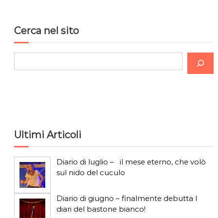
o
n
Cerca nel sito
e
C
a
e
r
r
c
t
a
i
Ultimi Articoli
c
Diario di luglio – il mese eterno, che volò
o
sul nido del cuculo
l
Diario di giugno – finalmente debutta I
diari del bastone bianco!