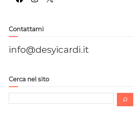
g
a
Contattami
z
i
info@desyicardi.it
o
n
Cerca nel sito
e
C
a
e
r
r
c
t
a