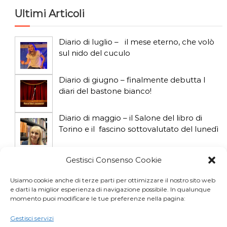
i
Ultimi Articoli
c
Diario di luglio – il mese eterno, che volò
o
sul nido del cuculo
l
Diario di giugno – finalmente debutta I
diari del bastone bianco!
i
Diario di maggio – il Salone del libro di
Torino e il fascino sottovalutato del lunedì
Diario di aprile: si gioca col gatto influencer
Gestisci Consenso Cookie
Usiamo cookie anche di terze parti per ottimizzare il nostro sito web
e darti la miglior esperienza di navigazione possibile. In qualunque
Diario di marzo: salva il gatto e non fidarti
momento puoi modificare le tue preferenze nella pagina:
della vicina di casa
Gestisci servizi