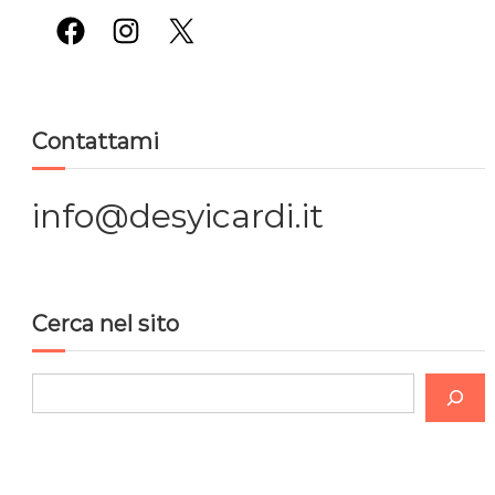
i
Facebook
Instagram
X
g
a
Contattami
z
i
info@desyicardi.it
o
n
Cerca nel sito
e
C
a
e
r
r
c