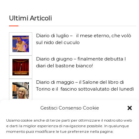
t
a
i
Ultimi Articoli
c
Diario di luglio – il mese eterno, che volò
o
sul nido del cuculo
l
Diario di giugno – finalmente debutta I
diari del bastone bianco!
i
Diario di maggio – il Salone del libro di
Torino e il fascino sottovalutato del lunedì
Diario di aprile: si gioca col gatto influencer
Gestisci Consenso Cookie
Usiamo cookie anche di terze parti per ottimizzare il nostro sito web
e darti la miglior esperienza di navigazione possibile. In qualunque
Diario di marzo: salva il gatto e non fidarti
momento puoi modificare le tue preferenze nella pagina:
della vicina di casa