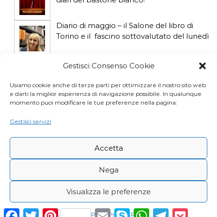
i
Diario di maggio – il Salone del libro di
Torino e il fascino sottovalutato del lunedì
Diario di aprile: si gioca col gatto influencer
Gestisci Consenso Cookie
Usiamo cookie anche di terze parti per ottimizzare il nostro sito web
e darti la miglior esperienza di navigazione possibile. In qualunque
Diario di marzo: salva il gatto e non fidarti
momento puoi modificare le tue preferenze nella pagina:
della vicina di casa
Gestisci servizi
Accetta
Nega
Visualizza le preferenze
Copyright © Desy Icardi |
Privacy Policy
|
Cookie
F
T
P
E
S
W
T
P
Cookie Policy
Privacy Policy