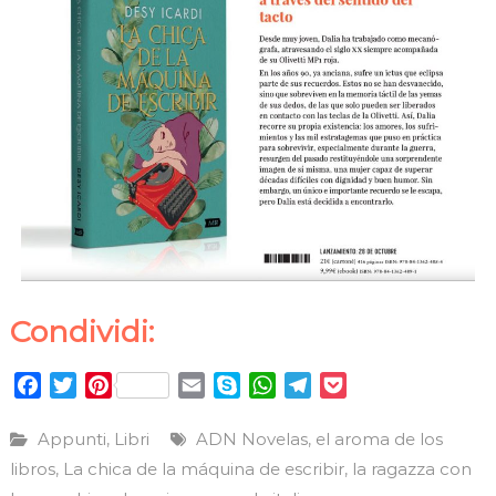
Condividi:
F
T
P
E
S
W
T
P
a
w
i
m
k
h
e
o
c
i
n
a
y
a
l
c
Appunti
Libri
ADN Novelas
el aroma de los
,
,
e
t
t
i
p
t
e
k
libros
La chica de la máquina de escribir
la ragazza con
,
,
b
t
e
l
e
s
g
e