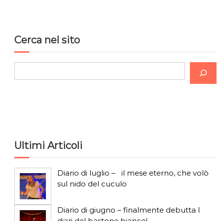
o
n
Cerca nel sito
e
C
a
e
r
r
c
t
a
i
Ultimi Articoli
c
Diario di luglio – il mese eterno, che volò
o
sul nido del cuculo
l
Diario di giugno – finalmente debutta I
diari del bastone bianco!