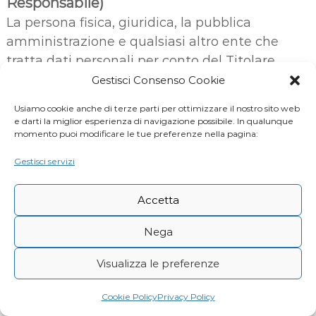
Responsabile)
La persona fisica, giuridica, la pubblica
amministrazione e qualsiasi altro ente che
tratta dati personali per conto del Titolare,
secondo quanto esposto nella presente privacy
Gestisci Consenso Cookie
policy.
Usiamo cookie anche di terze parti per ottimizzare il nostro sito web
e darti la miglior esperienza di navigazione possibile. In qualunque
momento puoi modificare le tue preferenze nella pagina:
Titolare del Trattamento (o Titolare)
La persona fisica o giuridica, l’autorità pubblica,
Gestisci servizi
il servizio o altro organismo che, singolarmente
o insieme ad altri, determina le finalità e i
Accetta
mezzi del trattamento di dati personali e gli
Nega
strumenti adottati, ivi comprese le misure di
sicurezza relative al funzionamento ed alla
Visualizza le preferenze
fruizione di questa Applicazione. Il Titolare del
Trattamento, salvo quanto diversamente
Cookie Policy
Privacy Policy
specificato, è il titolare di questa Applicazione.