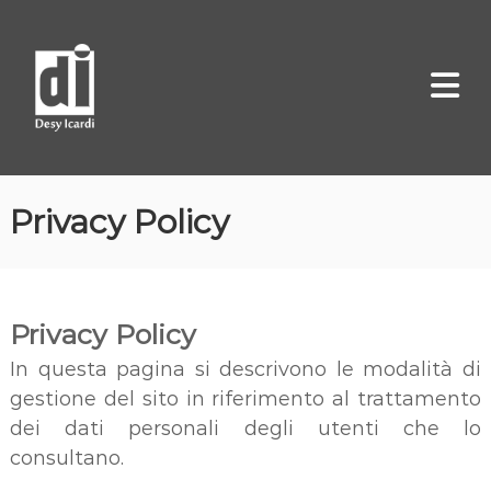
S
D
A
a
u
e
l
t
s
r
t
y
i
a
c
I
e
a
c
C
l
a
o
m
Privacy Policy
r
c
i
d
o
c
i
a
n
t
Privacy Policy
e
n
In questa pagina si descrivono le modalità di
u
gestione del sito in riferimento al trattamento
t
dei dati personali degli utenti che lo
o
consultano.