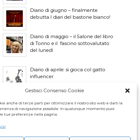
Diario di giugno – finalmente
debutta I diari del bastone bianco!
Diario di maggio – il Salone del libro
di Torino e il fascino sottovalutato
del lunedì
Diario di aprile: si gioca col gatto
influencer
Gestisci Consenso Cookie
Diario di marzo: salva il gatto e non
fidarti della vicina di casa
ie anche di terze parti per ottimizzare il nostro sito web e darti la
perienza di navigazione possibile. In qualunque momento puoi
le tue preferenze nella pagina:
vizi