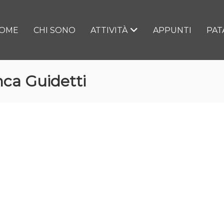
OME
CHI SONO
ATTIVITÀ
APPUNTI
PAT
nca Guidetti