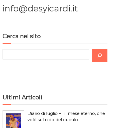
info@desyicardi.it
Cerca nel sito
C
e
r
c
a
Ultimi Articoli
Diario di luglio – il mese eterno, che
volò sul nido del cuculo