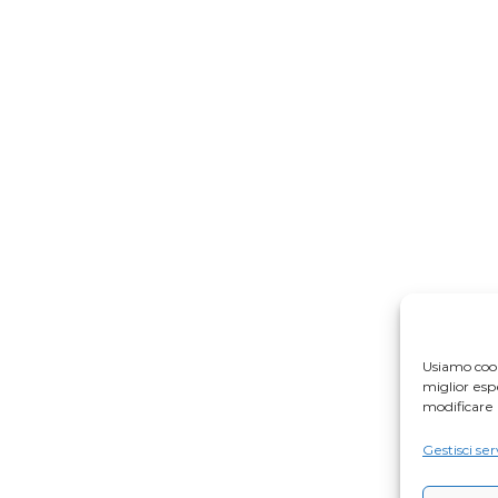
Usiamo cook
miglior es
modificare 
Gestisci ser