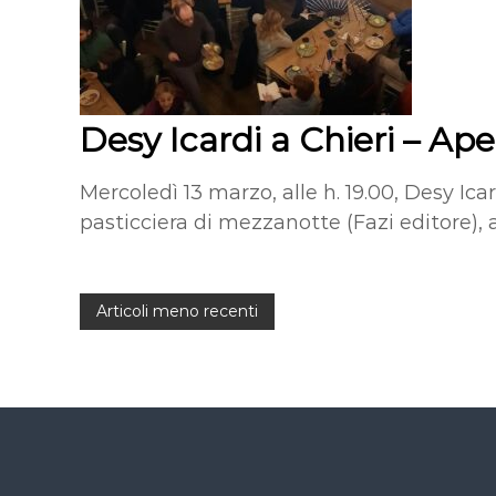
Desy Icardi a Chieri – Aper
Mercoledì 13 marzo, alle h. 19.00, Desy Ic
pasticciera di mezzanotte (Fazi editore), a
N
Articoli meno recenti
a
v
i