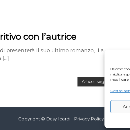
itivo con l’autrice
ardi presenterà il suo ultimo romanzo, La
 […]
Usiamo cook
miglior es
modificare 
Articoli seguenti
Gestisci ser
Ac
Copyright © Desy Icardi |
Privacy Policy
|
Cookie