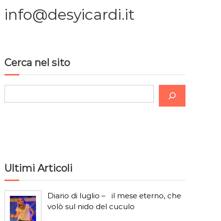
info@desyicardi.it
Cerca nel sito
C
e
r
c
a
Ultimi Articoli
Diario di luglio – il mese eterno, che
volò sul nido del cuculo