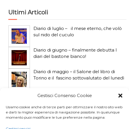
Ultimi Articoli
Diario di luglio – il mese eterno, che volò
sul nido del cuculo
Diario di giugno – finalmente debutta I
diari del bastone bianco!
Diario di maggio – il Salone del libro di
Torino e il fascino sottovalutato del lunedì
Diario di aprile: si gioca col gatto influencer
Gestisci Consenso Cookie
Usiamo cookie anche di terze parti per ottimizzare il nostro sito web
e darti la miglior esperienza di navigazione possibile. In qualunque
Diario di marzo: salva il gatto e non fidarti
momento puoi modificare le tue preferenze nella pagina:
della vicina di casa
Gestisci servizi