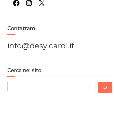
Facebook
Instagram
X
Contattami
info@desyicardi.it
Cerca nel sito
C
e
r
c
a