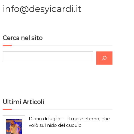
info@desyicardi.it
Cerca nel sito
C
e
r
c
a
Ultimi Articoli
Diario di luglio – il mese eterno, che
volò sul nido del cuculo