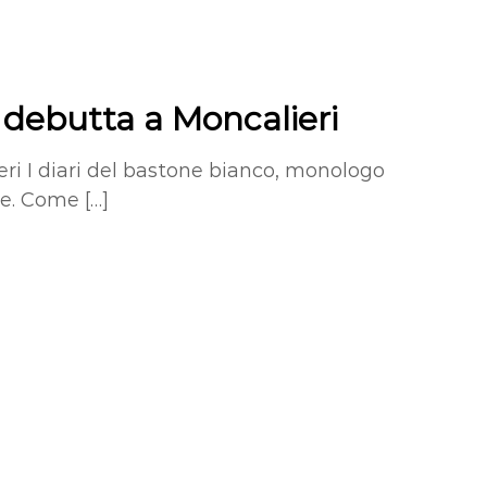
o debutta a Moncalieri
ri I diari del bastone bianco, monologo
e. Come […]