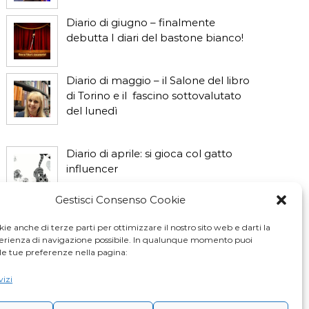
Diario di giugno – finalmente
debutta I diari del bastone bianco!
Diario di maggio – il Salone del libro
di Torino e il fascino sottovalutato
del lunedì
Diario di aprile: si gioca col gatto
influencer
Gestisci Consenso Cookie
Diario di marzo: salva il gatto e non
fidarti della vicina di casa
ie anche di terze parti per ottimizzare il nostro sito web e darti la
perienza di navigazione possibile. In qualunque momento puoi
le tue preferenze nella pagina:
vizi