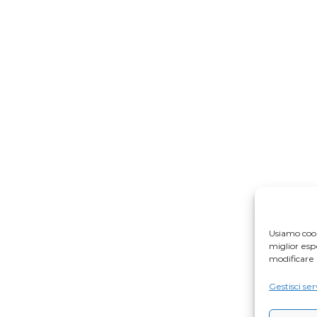
Usiamo cook
miglior es
modificare 
Gestisci ser