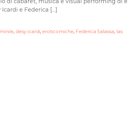
lo di cabaret, musica e visual performing di e
Icardi e Federica […]
minile
desy icardi
eroticomiche
Federica Salassa
las
,
,
,
,