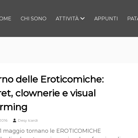
OME
CHI SONO
ATTIVITÀ
APPUNTI
PAT
torno delle Eroticomiche:
et, clownerie e visual
orming
2016
Desy Icardi
21 maggio tornano le EROTICOMICHE