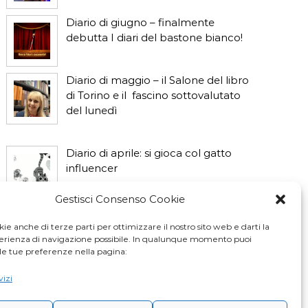
Diario di giugno – finalmente
debutta I diari del bastone bianco!
Diario di maggio – il Salone del libro
di Torino e il fascino sottovalutato
del lunedì
Diario di aprile: si gioca col gatto
influencer
Gestisci Consenso Cookie
Diario di marzo: salva il gatto e non
fidarti della vicina di casa
ie anche di terze parti per ottimizzare il nostro sito web e darti la
perienza di navigazione possibile. In qualunque momento puoi
le tue preferenze nella pagina:
vizi