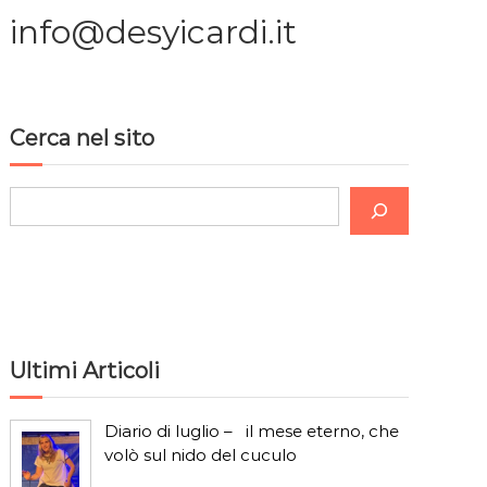
info@desyicardi.it
Cerca nel sito
C
e
r
c
a
Ultimi Articoli
Diario di luglio – il mese eterno, che
volò sul nido del cuculo