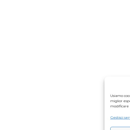
Usiamo cook
miglior es
modificare 
Gestisci ser