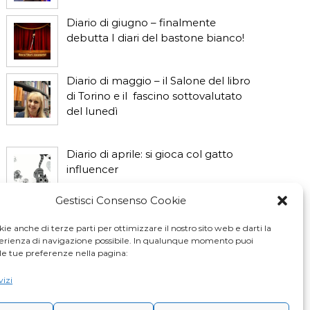
Diario di giugno – finalmente
debutta I diari del bastone bianco!
Diario di maggio – il Salone del libro
di Torino e il fascino sottovalutato
del lunedì
Diario di aprile: si gioca col gatto
influencer
Gestisci Consenso Cookie
Diario di marzo: salva il gatto e non
fidarti della vicina di casa
ie anche di terze parti per ottimizzare il nostro sito web e darti la
perienza di navigazione possibile. In qualunque momento puoi
le tue preferenze nella pagina:
vizi