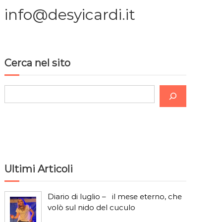
info@desyicardi.it
Cerca nel sito
C
e
r
c
a
Ultimi Articoli
Diario di luglio – il mese eterno, che
volò sul nido del cuculo