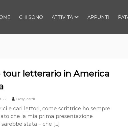
OME
CHI SONO
ATTIVITÀ
APPUNTI
PAT
o tour letterario in America
a
2022
Desy Icardi
rici e cari lettori, come scrittrice ho sempre
to che la mia prima presentazione
o sarebbe stata – che […]