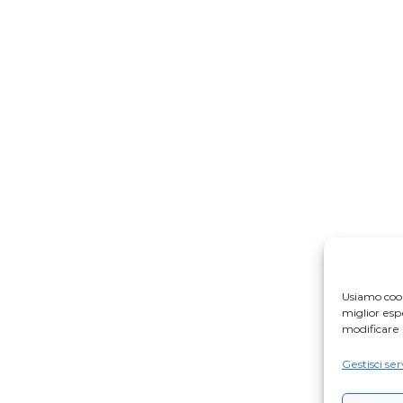
Usiamo cook
miglior es
modificare 
Gestisci ser