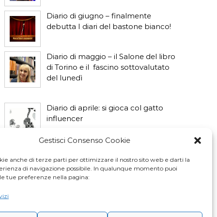
Diario di giugno – finalmente
debutta I diari del bastone bianco!
Diario di maggio – il Salone del libro
di Torino e il fascino sottovalutato
del lunedì
Diario di aprile: si gioca col gatto
influencer
Gestisci Consenso Cookie
Diario di marzo: salva il gatto e non
fidarti della vicina di casa
ie anche di terze parti per ottimizzare il nostro sito web e darti la
perienza di navigazione possibile. In qualunque momento puoi
le tue preferenze nella pagina:
vizi