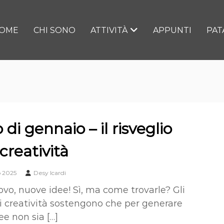
OME
CHI SONO
ATTIVITÀ
APPUNTI
PAT
 di gennaio – il risveglio
 creatività
o 2025
Desy Icardi
vo, nuove idee! Sì, ma come trovarle? Gli
di creatività sostengono che per generare
e non sia […]