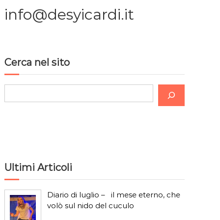
info@desyicardi.it
Cerca nel sito
C
e
r
c
a
Ultimi Articoli
Diario di luglio – il mese eterno, che
volò sul nido del cuculo