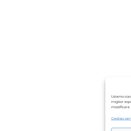
Usiamo cook
miglior es
modificare 
Gestisci ser