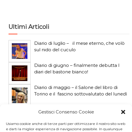
c
a
Ultimi Articoli
Diario di luglio – il mese eterno, che volò
sul nido del cuculo
Diario di giugno – finalmente debutta I
diari del bastone bianco!
Diario di maggio – il Salone del libro di
Torino e il fascino sottovalutato del lunedì
Diario di aprile: si gioca col gatto influencer
Gestisci Consenso Cookie
Usiamo cookie anche di terze parti per ottimizzare il nostro sito web
e darti la miglior esperienza di navigazione possibile. In qualunque
Diario di marzo: salva il gatto e non fidarti