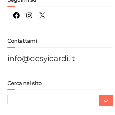
Seguimi su
Facebook
Instagram
X
Contattami
info@desyicardi.it
Cerca nel sito
C
e
r