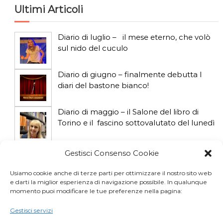
Ultimi Articoli
Diario di luglio – il mese eterno, che volò
sul nido del cuculo
Diario di giugno – finalmente debutta I
diari del bastone bianco!
Diario di maggio – il Salone del libro di
Torino e il fascino sottovalutato del lunedì
Diario di aprile: si gioca col gatto influencer
Gestisci Consenso Cookie
Usiamo cookie anche di terze parti per ottimizzare il nostro sito web
e darti la miglior esperienza di navigazione possibile. In qualunque
Diario di marzo: salva il gatto e non fidarti
momento puoi modificare le tue preferenze nella pagina:
della vicina di casa
Gestisci servizi