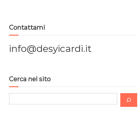
Contattami
info@desyicardi.it
Cerca nel sito
C
e
r
c
a