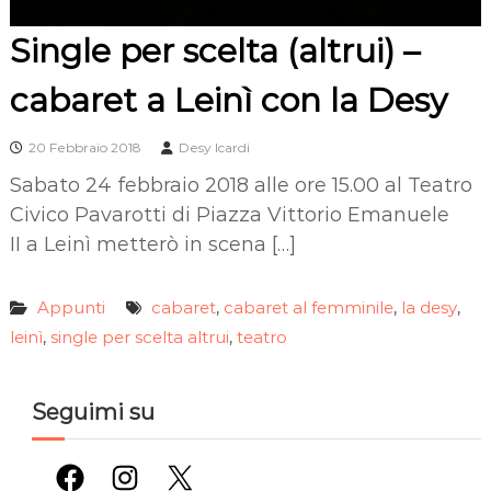
Single per scelta (altrui) –
cabaret a Leinì con la Desy
20 Febbraio 2018
Desy Icardi
Sabato 24 febbraio 2018 alle ore 15.00 al Teatro
Civico Pavarotti di Piazza Vittorio Emanuele
II a Leinì metterò in scena […]
Appunti
cabaret
cabaret al femminile
la desy
,
,
,
leinì
single per scelta altrui
teatro
,
,
Seguimi su
Facebook
Instagram
X