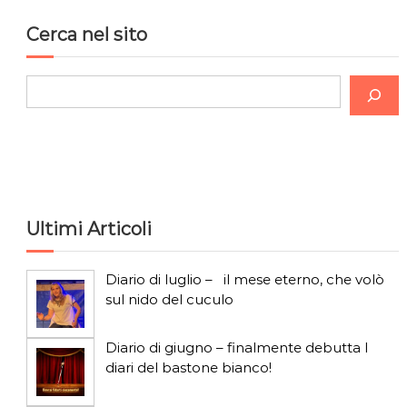
Cerca nel sito
C
e
r
c
a
Ultimi Articoli
Diario di luglio – il mese eterno, che volò
sul nido del cuculo
Diario di giugno – finalmente debutta I
diari del bastone bianco!