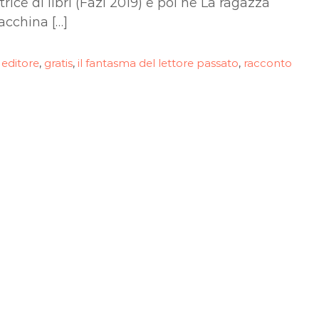
rice di libri (Fazi 2019) e poi ne La ragazza
acchina […]
i editore
gratis
il fantasma del lettore passato
racconto
,
,
,