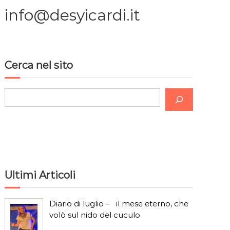
info@desyicardi.it
Cerca nel sito
C
e
r
c
a
Ultimi Articoli
Diario di luglio – il mese eterno, che
volò sul nido del cuculo