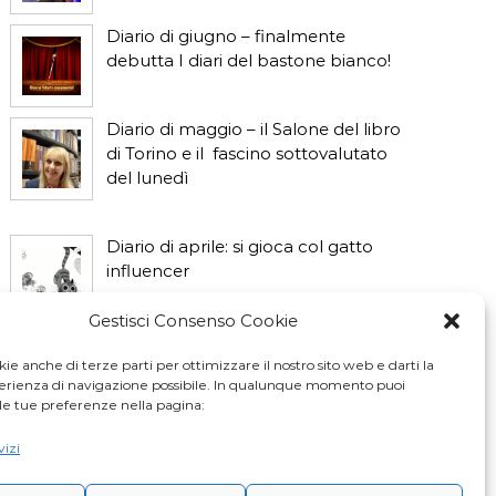
Diario di giugno – finalmente
debutta I diari del bastone bianco!
Diario di maggio – il Salone del libro
di Torino e il fascino sottovalutato
del lunedì
Diario di aprile: si gioca col gatto
influencer
Gestisci Consenso Cookie
Diario di marzo: salva il gatto e non
fidarti della vicina di casa
ie anche di terze parti per ottimizzare il nostro sito web e darti la
perienza di navigazione possibile. In qualunque momento puoi
le tue preferenze nella pagina:
vizi