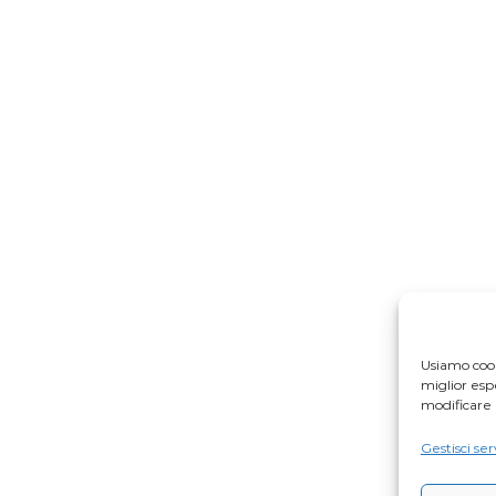
Usiamo cook
miglior es
modificare 
Gestisci ser