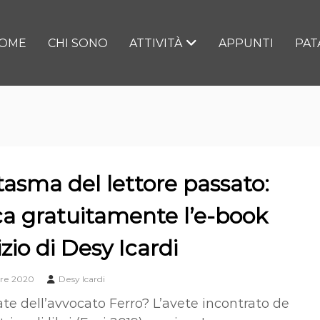
OME
CHI SONO
ATTIVITÀ
APPUNTI
PAT
ntasma del lettore passato:
ca gratuitamente l’e-book
izio di Desy Icardi
re 2020
Desy Icardi
ate dell’avvocato Ferro? L’avete incontrato de