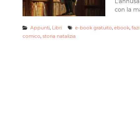
L’annusat
con la m
Appunti
Libri
e-book gratuito
ebook
faz
,
,
,
comico
storia natalizia
,