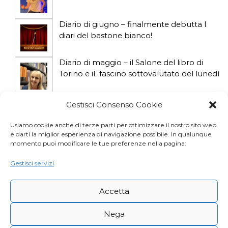
o
l
Diario di giugno – finalmente debutta I
diari del bastone bianco!
i
Diario di maggio – il Salone del libro di
Torino e il fascino sottovalutato del lunedì
Diario di aprile: si gioca col gatto influencer
Gestisci Consenso Cookie
Usiamo cookie anche di terze parti per ottimizzare il nostro sito web
e darti la miglior esperienza di navigazione possibile. In qualunque
Diario di marzo: salva il gatto e non fidarti
momento puoi modificare le tue preferenze nella pagina:
della vicina di casa
Gestisci servizi
Accetta
Nega