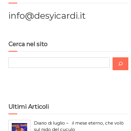
i
info@desyicardi.it
o
n
Cerca nel sito
e
C
a
e
r
r
c
t
a
i
Ultimi Articoli
c
Diario di luglio – il mese eterno, che volò
sul nido del cuculo