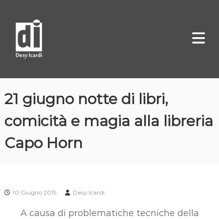
S
D
A
a
u
e
l
t
s
r
t
y
i
a
c
I
e
a
c
C
l
a
o
m
21 giugno notte di libri,
r
c
i
d
o
c
comicità e magia alla libreria
i
a
n
t
Capo Horn
e
n
u
t
10 Giugno 2015
Desy Icardi
o
A causa di problematiche tecniche della