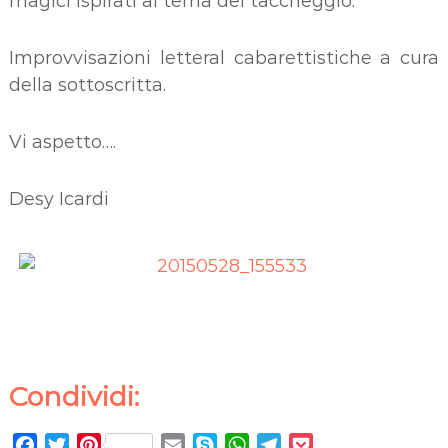
magici ispirati al tema del taccheggio.
Improvvisazioni letteral cabarettistiche a cura
della sottoscritta.
Vi aspetto….
Desy Icardi
Condividi:
F
T
P
E
S
W
T
P