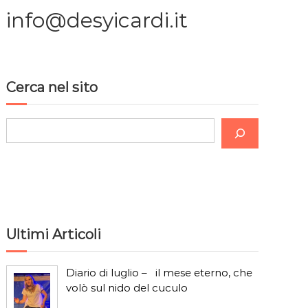
info@desyicardi.it
Cerca nel sito
C
e
r
c
a
Ultimi Articoli
Diario di luglio – il mese eterno, che
volò sul nido del cuculo