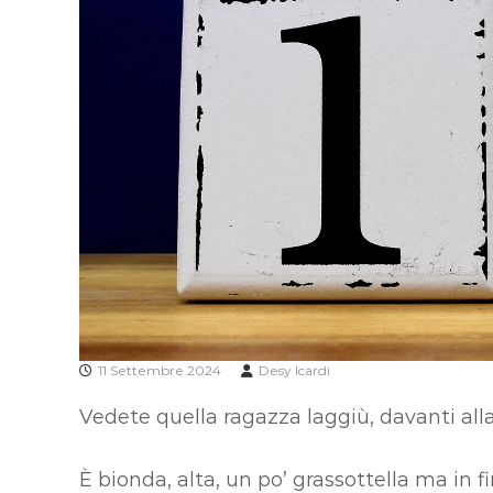
11 Settembre 2024
Desy Icardi
Vedete quella ragazza laggiù, davanti alla
È bionda, alta, un po’ grassottella ma in f