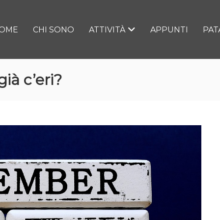
OME
CHI SONO
ATTIVITÀ
APPUNTI
PAT
già c’eri?