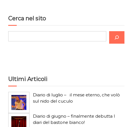
Cerca nel sito
C
e
r
c
a
Ultimi Articoli
Diario di luglio – il mese eterno, che volò
sul nido del cuculo
Diario di giugno – finalmente debutta I
diari del bastone bianco!