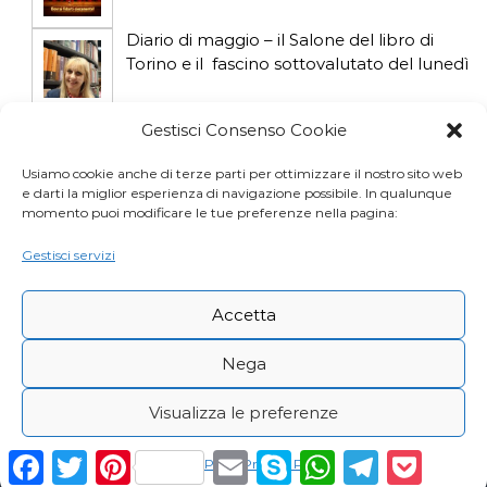
Diario di maggio – il Salone del libro di
Torino e il fascino sottovalutato del lunedì
Diario di aprile: si gioca col gatto influencer
Gestisci Consenso Cookie
Usiamo cookie anche di terze parti per ottimizzare il nostro sito web
e darti la miglior esperienza di navigazione possibile. In qualunque
Diario di marzo: salva il gatto e non fidarti
momento puoi modificare le tue preferenze nella pagina:
della vicina di casa
Gestisci servizi
Accetta
Nega
Visualizza le preferenze
Copyright © Desy Icardi |
Privacy Policy
|
Cookie
F
T
P
E
S
W
T
P
Cookie Policy
Privacy Policy
a
w
i
m
k
h
e
o