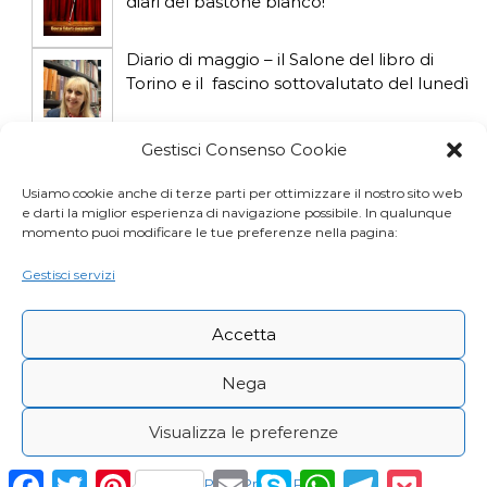
diari del bastone bianco!
Diario di maggio – il Salone del libro di
Torino e il fascino sottovalutato del lunedì
Diario di aprile: si gioca col gatto influencer
Gestisci Consenso Cookie
Usiamo cookie anche di terze parti per ottimizzare il nostro sito web
e darti la miglior esperienza di navigazione possibile. In qualunque
Diario di marzo: salva il gatto e non fidarti
momento puoi modificare le tue preferenze nella pagina:
della vicina di casa
Gestisci servizi
Accetta
Nega
Visualizza le preferenze
Copyright © Desy Icardi |
Privacy Policy
|
Cookie
F
T
P
E
S
W
T
P
Cookie Policy
Privacy Policy