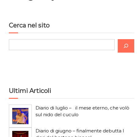
Cerca nel sito
C
e
r
c
a
Ultimi Articoli
Diario di luglio – il mese eterno, che volò
sul nido del cuculo
Diario di giugno – finalmente debutta I