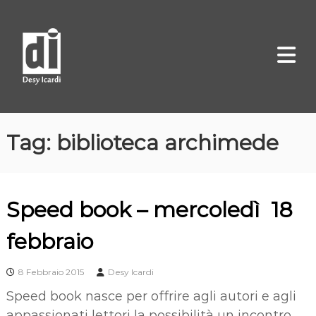
S
D
A
a
u
e
l
t
s
r
t
y
i
a
c
I
e
a
c
C
l
a
o
m
Tag:
biblioteca archimede
r
c
i
d
o
c
i
a
n
t
Speed book – mercoledì 18
e
febbraio
n
u
8 Febbraio 2015
Desy Icardi
t
o
Speed book nasce per offrire agli autori e agli
appassionati lettori la possibilità un incontro