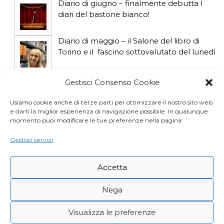
Diario di giugno – finalmente debutta I
diari del bastone bianco!
Diario di maggio – il Salone del libro di
Torino e il fascino sottovalutato del lunedì
Diario di aprile: si gioca col gatto influencer
Gestisci Consenso Cookie
Usiamo cookie anche di terze parti per ottimizzare il nostro sito web
e darti la miglior esperienza di navigazione possibile. In qualunque
Diario di marzo: salva il gatto e non fidarti
momento puoi modificare le tue preferenze nella pagina:
della vicina di casa
Gestisci servizi
Accetta
Nega
Visualizza le preferenze
Copyright © Desy Icardi |
Privacy Policy
|
Cookie