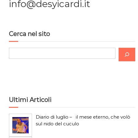
info@desyicardi.it
Cerca nel sito
C
e
r
c
a
Ultimi Articoli
Diario di luglio – il mese eterno, che volò
sul nido del cuculo