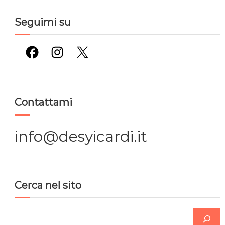
Seguimi su
Facebook
Instagram
X
Contattami
info@desyicardi.it
Cerca nel sito
C