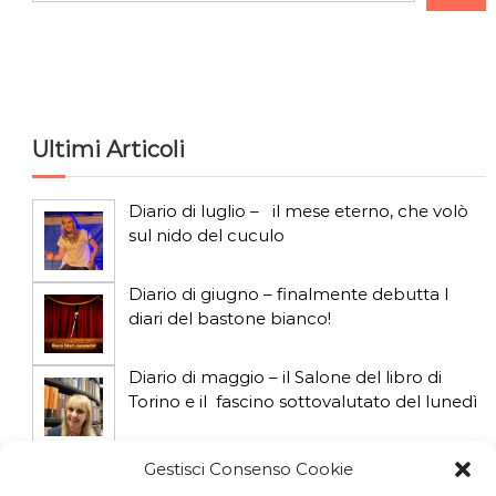
e
r
c
a
Ultimi Articoli
Diario di luglio – il mese eterno, che volò
sul nido del cuculo
Diario di giugno – finalmente debutta I
diari del bastone bianco!
Diario di maggio – il Salone del libro di
Torino e il fascino sottovalutato del lunedì
Diario di aprile: si gioca col gatto influencer
Gestisci Consenso Cookie