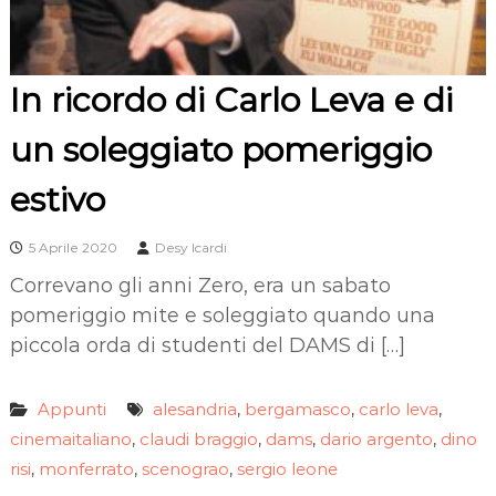
In ricordo di Carlo Leva e di
un soleggiato pomeriggio
estivo
5 Aprile 2020
Desy Icardi
Correvano gli anni Zero, era un sabato
pomeriggio mite e soleggiato quando una
piccola orda di studenti del DAMS di […]
Appunti
alesandria
bergamasco
carlo leva
,
,
,
cinemaitaliano
claudi braggio
dams
dario argento
dino
,
,
,
,
risi
monferrato
scenograo
sergio leone
,
,
,