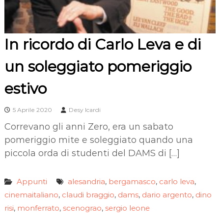
In ricordo di Carlo Leva e di
un soleggiato pomeriggio
estivo
5 Aprile 2020
Desy Icardi
Correvano gli anni Zero, era un sabato
pomeriggio mite e soleggiato quando una
piccola orda di studenti del DAMS di […]
Appunti
alesandria
bergamasco
carlo leva
,
,
,
cinemaitaliano
claudi braggio
dams
dario argento
dino
,
,
,
,
risi
monferrato
scenograo
sergio leone
,
,
,