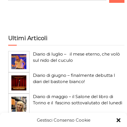
e
r
c
a
Ultimi Articoli
Diario di luglio – il mese eterno, che volò
sul nido del cuculo
Diario di giugno – finalmente debutta I
diari del bastone bianco!
Diario di maggio – il Salone del libro di
Torino e il fascino sottovalutato del lunedì
Diario di aprile: si gioca col gatto influencer
Gestisci Consenso Cookie