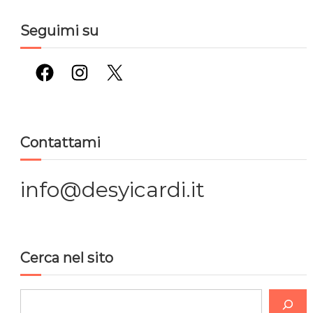
Seguimi su
Facebook
Instagram
X
Contattami
info@desyicardi.it
Cerca nel sito
C