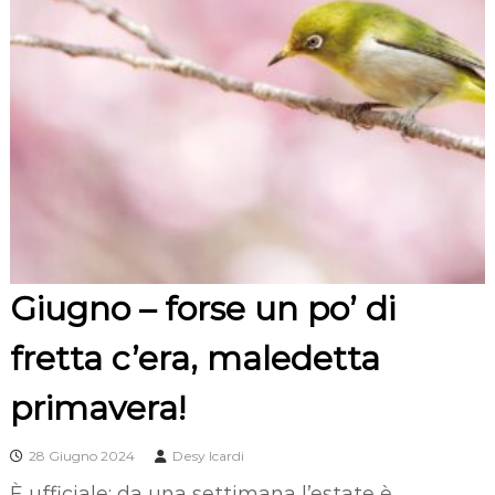
Giugno – forse un po’ di
fretta c’era, maledetta
primavera!
28 Giugno 2024
Desy Icardi
È ufficiale: da una settimana l’estate è