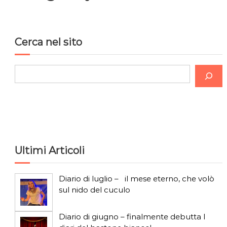
Cerca nel sito
C
e
r
c
a
Ultimi Articoli
Diario di luglio – il mese eterno, che volò
sul nido del cuculo
Diario di giugno – finalmente debutta I