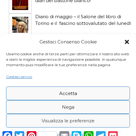
diari del bastone bianco!
Diario di maggio – il Salone del libro di
Torino e il fascino sottovalutato del lunedì
Diario di aprile: si gioca col gatto influencer
Gestisci Consenso Cookie
Usiamo cookie anche di terze parti per ottimizzare il nostro sito web
e darti la miglior esperienza di navigazione possibile. In qualunque
Diario di marzo: salva il gatto e non fidarti
momento puoi modificare le tue preferenze nella pagina:
della vicina di casa
Gestisci servizi
Accetta
Nega
Visualizza le preferenze
Copyright © Desy Icardi |
Privacy Policy
|
Cookie
F
T
P
E
S
W
T
P
Cookie Policy
Privacy Policy