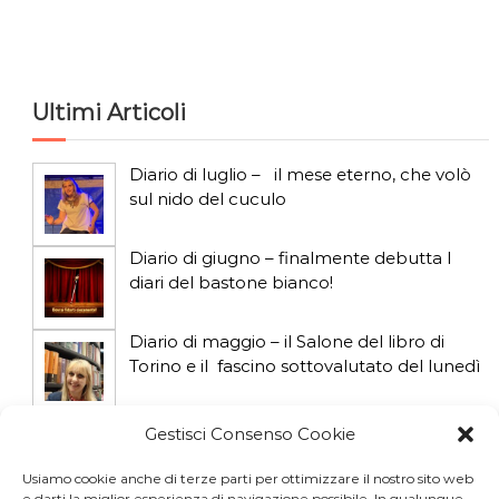
c
a
Ultimi Articoli
Diario di luglio – il mese eterno, che volò
sul nido del cuculo
Diario di giugno – finalmente debutta I
diari del bastone bianco!
Diario di maggio – il Salone del libro di
Torino e il fascino sottovalutato del lunedì
Diario di aprile: si gioca col gatto influencer
Gestisci Consenso Cookie
Usiamo cookie anche di terze parti per ottimizzare il nostro sito web
e darti la miglior esperienza di navigazione possibile. In qualunque