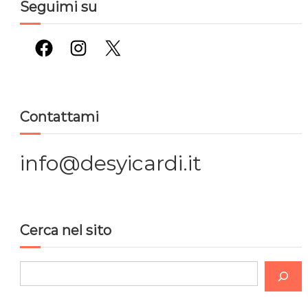
Seguimi su
Facebook
Instagram
X
Contattami
info@desyicardi.it
Cerca nel sito
C
e
r