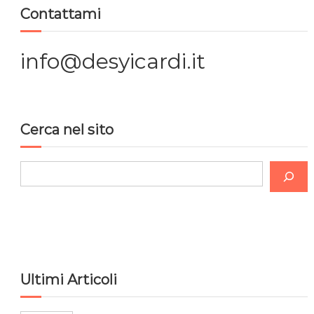
Contattami
info@desyicardi.it
Cerca nel sito
C
e
r
c
a
Ultimi Articoli