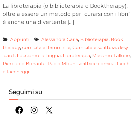
La libroterapia (o biblioterapia o Booktherapy),
oltre a essere un metodo per “curarsi con i libri”
è anche una divertente […]
Appunti
Alessandra Caria
Biblioterapia
Book
,
,
therapy
comicità al femminile
Comicità e scrittura
desy
,
,
,
icardi
Facciamo la Lingua
Libroterapia
Massimo Tallone
,
,
,
,
Pierpaolo Bonante
Radio Mbun
scrittrice comica
tacchi
,
,
,
e taccheggi
Seguimi su
Facebook
Instagram
X