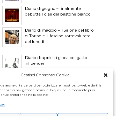
Diario di giugno – finalmente
debutta I diari del bastone bianco!
Diario di maggio – il Salone del libro
di Torino e il fascino sottovalutato
del lunedì
Diario di aprile: si gioca col gatto
influencer
Gestisci Consenso Cookie
Diario di marzo: salva il gatto e non
fidarti della vicina di casa
ie anche di terze parti per ottimizzare il nostro sito web e darti la
perienza di navigazione possibile. In qualunque momento puoi
le tue preferenze nella pagina:
vizi