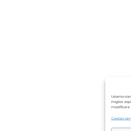
Usiamo cook
miglior es
modificare 
Gestisci ser