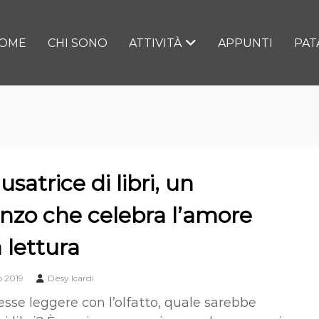
OME
CHI SONO
ATTIVITÀ
APPUNTI
PAT
usatrice di libri, un
zo che celebra l’amore
a lettura
o 2019
Desy Icardi
esse leggere con l’olfatto, quale sarebbe