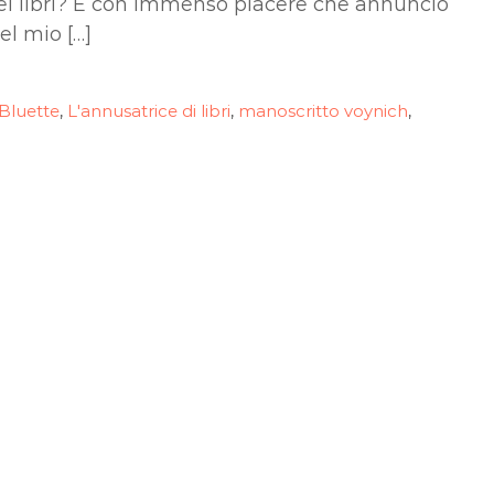
dei libri? È con immenso piacere che annuncio
del mio […]
 Bluette
L'annusatrice di libri
manoscritto voynich
,
,
,