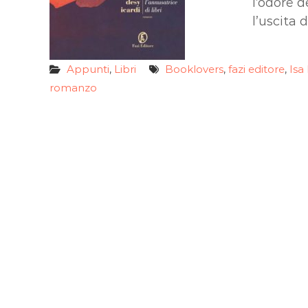
l’odore 
l’uscita 
Appunti
Libri
Booklovers
fazi editore
Isa
,
,
,
romanzo