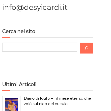
info@desyicardi.it
Cerca nel sito
C
e
r
c
a
Ultimi Articoli
Diario di luglio – il mese eterno, che
volò sul nido del cuculo