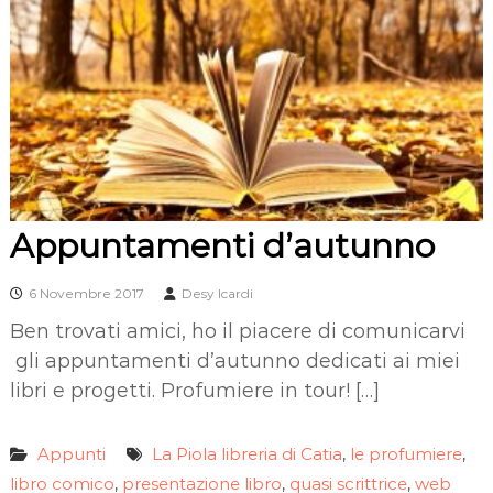
Appuntamenti d’autunno
6 Novembre 2017
Desy Icardi
Ben trovati amici, ho il piacere di comunicarvi
gli appuntamenti d’autunno dedicati ai miei
libri e progetti. Profumiere in tour! […]
Appunti
La Piola libreria di Catia
le profumiere
,
,
libro comico
presentazione libro
quasi scrittrice
web
,
,
,