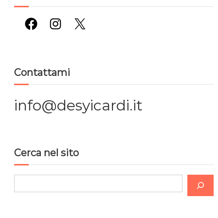
Facebook
Instagram
X
Contattami
info@desyicardi.it
Cerca nel sito
C
e
r