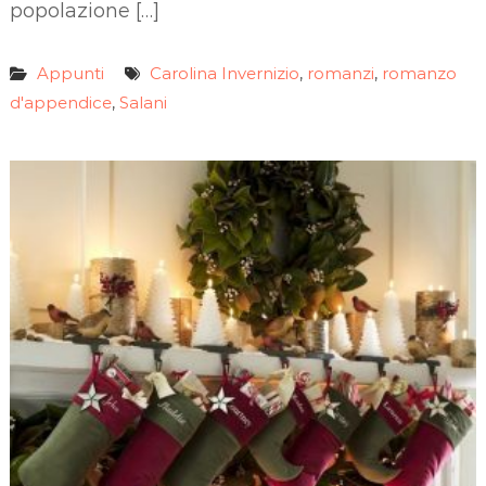
popolazione […]
Appunti
Carolina Invernizio
romanzi
romanzo
,
,
d'appendice
Salani
,