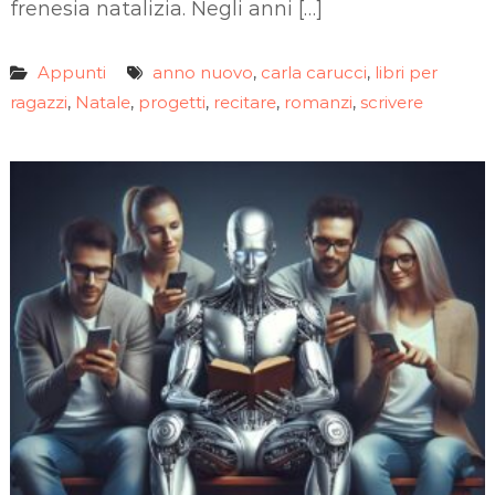
frenesia natalizia. Negli anni […]
Appunti
anno nuovo
carla carucci
libri per
,
,
ragazzi
Natale
progetti
recitare
romanzi
scrivere
,
,
,
,
,