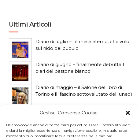
c
a
Ultimi Articoli
Diario di luglio – il mese eterno, che volò
sul nido del cuculo
Diario di giugno – finalmente debutta I
diari del bastone bianco!
Diario di maggio – il Salone del libro di
Torino e il fascino sottovalutato del lunedì
Diario di aprile: si gioca col gatto influencer
Gestisci Consenso Cookie
Usiamo cookie anche di terze parti per ottimizzare il nostro sito web
e darti la miglior esperienza di navigazione possibile. In qualunque
Diario di marzo: salva il gatto e non fidarti
momento puoi modificare le tue preferenze nella pagina: