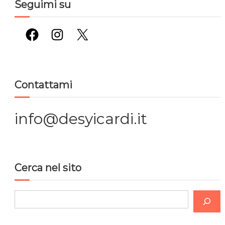
Seguimi su
Facebook
Instagram
X
Contattami
info@desyicardi.it
Cerca nel sito
C
e
r