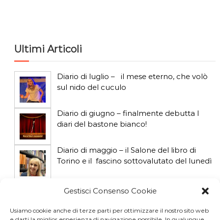
c
a
Ultimi Articoli
Diario di luglio – il mese eterno, che volò
sul nido del cuculo
Diario di giugno – finalmente debutta I
diari del bastone bianco!
Diario di maggio – il Salone del libro di
Torino e il fascino sottovalutato del lunedì
Diario di aprile: si gioca col gatto influencer
Gestisci Consenso Cookie
Usiamo cookie anche di terze parti per ottimizzare il nostro sito web
e darti la miglior esperienza di navigazione possibile. In qualunque