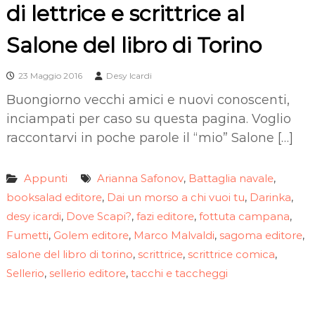
di lettrice e scrittrice al
Salone del libro di Torino
23 Maggio 2016
Desy Icardi
Buongiorno vecchi amici e nuovi conoscenti,
inciampati per caso su questa pagina. Voglio
raccontarvi in poche parole il “mio” Salone […]
Appunti
Arianna Safonov
Battaglia navale
,
,
booksalad editore
Dai un morso a chi vuoi tu
Darinka
,
,
,
desy icardi
Dove Scapi?
fazi editore
fottuta campana
,
,
,
,
Fumetti
Golem editore
Marco Malvaldi
sagoma editore
,
,
,
,
salone del libro di torino
scrittrice
scrittrice comica
,
,
,
Sellerio
sellerio editore
tacchi e taccheggi
,
,