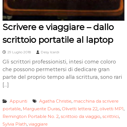
Scrivere e viaggiare – dallo
scrittoio portatile al laptop
29 Luglio 2018
Desy Icardi
Gli scrittori professionisti, intesi come coloro
che possono permettersi di dedicare gran
parte del proprio tempo alla scrittura, sono rari
[…]
Appunti
Agatha Christie
macchina da scrivere
,
portatile
Marguerite Duras
Olivetti lettera 22
olivetti MP1
,
,
,
,
Remington Portable No. 2
scrittoio da viaggio
scrittrici
,
,
,
Sylvia Plath
viaggiare
,