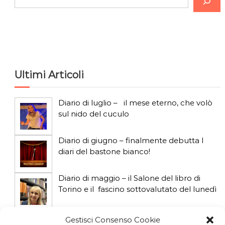
e
r
c
a
Ultimi Articoli
Diario di luglio – il mese eterno, che volò
sul nido del cuculo
Diario di giugno – finalmente debutta I
diari del bastone bianco!
Diario di maggio – il Salone del libro di
Torino e il fascino sottovalutato del lunedì
Diario di aprile: si gioca col gatto influencer
Gestisci Consenso Cookie