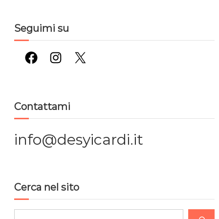
Seguimi su
Facebook
Instagram
X
Contattami
info@desyicardi.it
Cerca nel sito
C