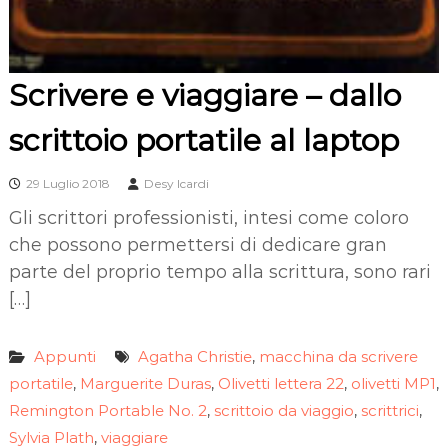
Scrivere e viaggiare – dallo
scrittoio portatile al laptop
29 Luglio 2018
Desy Icardi
Gli scrittori professionisti, intesi come coloro
che possono permettersi di dedicare gran
parte del proprio tempo alla scrittura, sono rari
[…]
Appunti
Agatha Christie
macchina da scrivere
,
portatile
Marguerite Duras
Olivetti lettera 22
olivetti MP1
,
,
,
,
Remington Portable No. 2
scrittoio da viaggio
scrittrici
,
,
,
Sylvia Plath
viaggiare
,