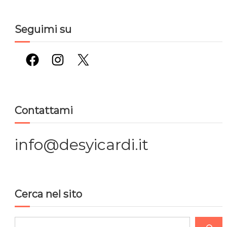
Seguimi su
Facebook
Instagram
X
Contattami
info@desyicardi.it
Cerca nel sito
C