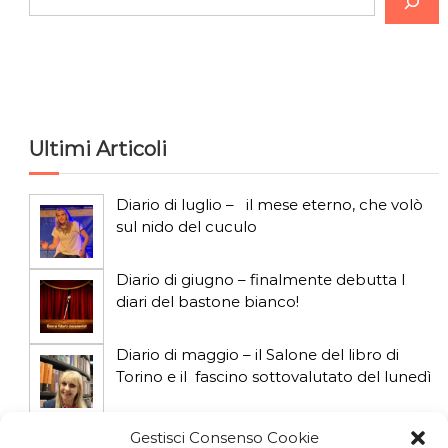
e
r
c
a
Ultimi Articoli
Diario di luglio – il mese eterno, che volò
sul nido del cuculo
Diario di giugno – finalmente debutta I
diari del bastone bianco!
Diario di maggio – il Salone del libro di
Torino e il fascino sottovalutato del lunedì
Diario di aprile: si gioca col gatto influencer
Gestisci Consenso Cookie