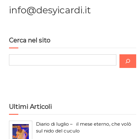
info@desyicardi.it
Cerca nel sito
C
e
r
c
a
Ultimi Articoli
Diario di luglio – il mese eterno, che volò
sul nido del cuculo