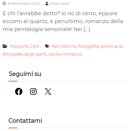
15 Novembre 2022
Desy Icardi
E chi l’avrebbe detto? Io no di certo, eppure
eccomi al quarto, e penultimo, romanzo della
mia pentalogia sensoriale! Nei […]
Appunti
Libri
fazi editore
fotografia spiritica
la
,
,
,
fotografa degli spirit
uscita romanzo
,
Seguimi su
Facebook
Instagram
X
Contattami