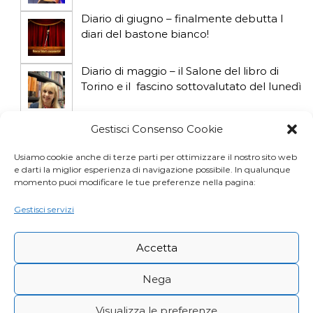
Diario di giugno – finalmente debutta I
diari del bastone bianco!
Diario di maggio – il Salone del libro di
Torino e il fascino sottovalutato del lunedì
Diario di aprile: si gioca col gatto influencer
Gestisci Consenso Cookie
Usiamo cookie anche di terze parti per ottimizzare il nostro sito web
e darti la miglior esperienza di navigazione possibile. In qualunque
Diario di marzo: salva il gatto e non fidarti
momento puoi modificare le tue preferenze nella pagina:
della vicina di casa
Gestisci servizi
Accetta
Nega
Visualizza le preferenze
Copyright © Desy Icardi |
Privacy Policy
|
Cookie